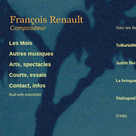
Voici les l
Les Mois
ToMaHaW
Autres musiques
Judith Bo
Arts, spectacles
Courts, essais
Le bringue
Contact, infos
Built with Indexhibit
Stalingrad
D-labs