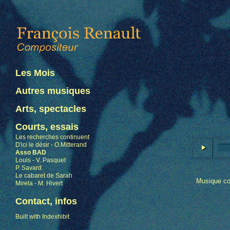
Les Mois
Autres musiques
Arts, spectacles
Courts, essais
Les recherches continuent
D'ici le désir - O.Mitterand
Asso BAD
Louis - V. Pasquet
P. Savard
Le cabaret de Sarah
Musique com
Mirela - M. Hivert
Contact, infos
Built with Indexhibit