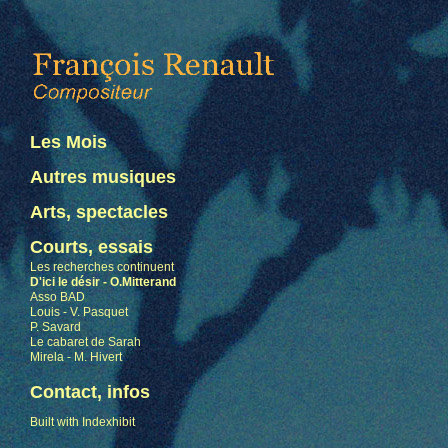
Les Mois
Autres musiques
Arts, spectacles
Courts, essais
Les recherches continuent
D'ici le désir - O.Mitterand
Asso BAD
Louis - V. Pasquet
P. Savard
Le cabaret de Sarah
Mirela - M. Hivert
Contact, infos
Built with Indexhibit