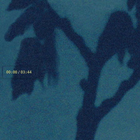
00:00
/
03:44