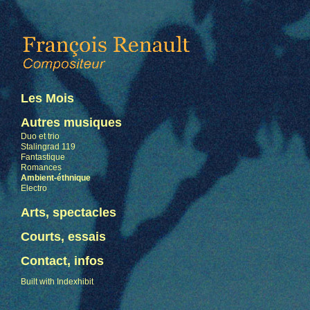
Les Mois
Autres musiques
Duo et trio
Stalingrad 119
Fantastique
Romances
Ambient-éthnique
Electro
Arts, spectacles
Courts, essais
Contact, infos
Built with Indexhibit