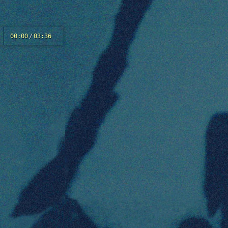
00:00
/
03:36